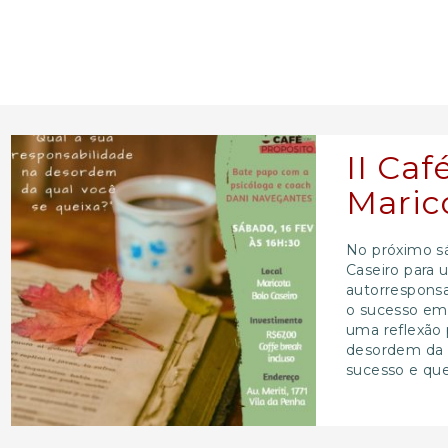
II Ca
Maric
No próximo sá
Caseiro para 
autorresponsa
o sucesso em 
uma reflexão 
desordem da q
sucesso e que.